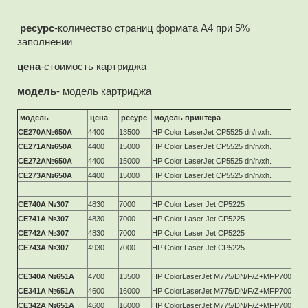
ресурс
-количество страниц формата А4 при 5%
заполнении
цена
-стоимость картриджа
модель
- модель картриджа
модель
цена
ресурс
модель принтера
CE270A№650A
4400
13500
HP Color LaserJet CP5525 dn/n/xh.
CE271A№650A
4400
15000
HP Color LaserJet CP5525 dn/n/xh.
CE272A№650A
4400
15000
HP Color LaserJet CP5525 dn/n/xh.
CE273A№650A
4400
15000
HP Color LaserJet CP5525 dn/n/xh.
CE740A №307
4830
7000
HP Color Laser Jet CP5225
CE741A №307
4830
7000
HP Color Laser Jet CP5225
CE742A №307
4830
7000
HP Color Laser Jet CP5225
CE743A №307
4930
7000
HP Color Laser Jet CP5225
CE340A №651A
4700
13500
HP ColorLaserJet M775/DN/F/Z+MFP700
CE341A №651A
4600
16000
HP ColorLaserJet M775/DN/F/Z+MFP700
CE342A №651A
4600
16000
HP ColorLaserJet M775/DN/F/Z+MFP700