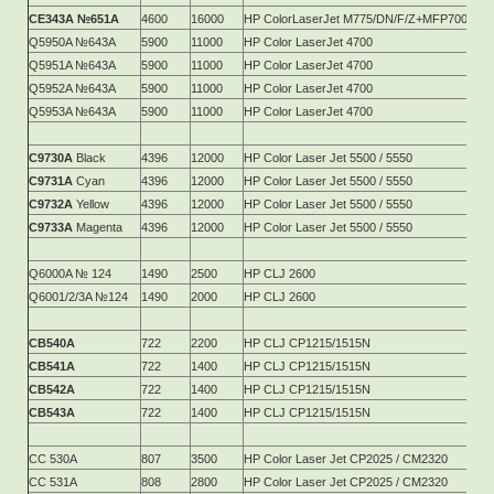
CE343A №651A
4600
16000
HP ColorLaserJet M775/DN/F/Z+MFP700
Q5950A №643A
5900
11000
HP Color LaserJet 4700
Q5951A №643A
5900
11000
HP Color LaserJet 4700
Q5952A №643A
5900
11000
HP Color LaserJet 4700
Q5953A №643A
5900
11000
HP Color LaserJet 4700
C9730A
Black
4396
12000
HP Color Laser Jet 5500 / 5550
C9731A
Cyan
4396
12000
HP Color Laser Jet 5500 / 5550
C9732A
Yellow
4396
12000
HP Color Laser Jet 5500 / 5550
C9733A
Magenta
4396
12000
HP Color Laser Jet 5500 / 5550
Q6000A № 124
1490
2500
HP CLJ 2600
Q6001/2/3A №124
1490
2000
HP CLJ 2600
CB540A
722
2200
HP CLJ CP1215/1515N
CB541A
722
1400
HP CLJ CP1215/1515N
CB542A
722
1400
HP CLJ CP1215/1515N
CB543A
722
1400
HP CLJ CP1215/1515N
CC 530A
807
3500
HP Color Laser Jet CP2025 / CM2320
CC 531A
808
2800
HP Color Laser Jet CP2025 / CM2320